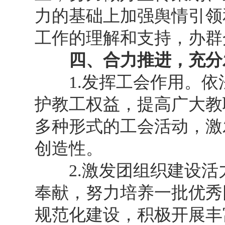
力的基础上加强舆情引领
工作的理解和支持，办群
四、合力推进，充分发
1.发挥工会作用。依
护教工权益，提高广大教
多种形式的工会活动，激
创造性。
2.激发团组织建设活
奉献，努力培养一批优秀
规范化建设，积极开展丰