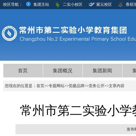
校区导航：
集团主站
二实小校区
紫云校区
香槟
首页
集团概况
集团新闻
您现在的位置是：
首页
>>
专题网站
>>
党建品牌
>>
党务公开
>>文章内容
常州市第二实验小学教
发布时