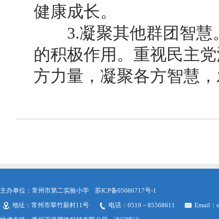
健康成长。
3.凝聚其他群团智慧
的积极作用。重视民主党
方力量，凝聚各方智慧，
主办单位：常州市第二实验小学
苏ICP备05086717号-1
地址：常州市翠竹新村11号
电话：0519－85568611
Email：e