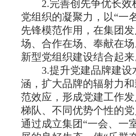
2.完善创先争优长效
党组织的凝聚力，以“一
先锋模范作用，在集团发
场、合作在场、奉献在场
新型党组织建设结合起来
3.提升党建品牌建设
涵，扩大品牌的辐射力和
范效应，形成党建工作发
梯队、不同优势个性的党
通过成立集团“一会、一