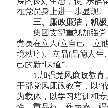
展的良好生态，使“乐群奋
在党员身上进一步显现。
三、廉政廉洁，积极展
集团支部重视加强党风
党员在立人(立自己、立
境秩序)、立品(品德人
己的新“味道”。
1.加强党风廉政教育
干部党风廉政教育，以“
为载体，以学习培训和专
性、重品行、作表率，强