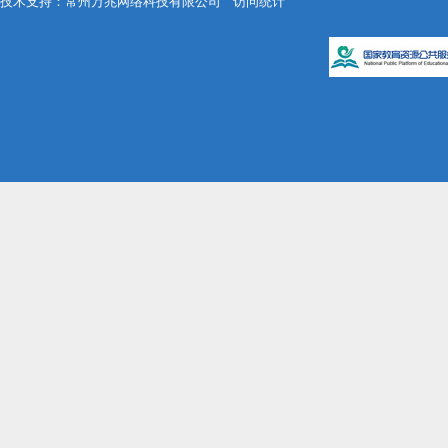
技术支持：
常州万兆网络科技有限公司
访问统计